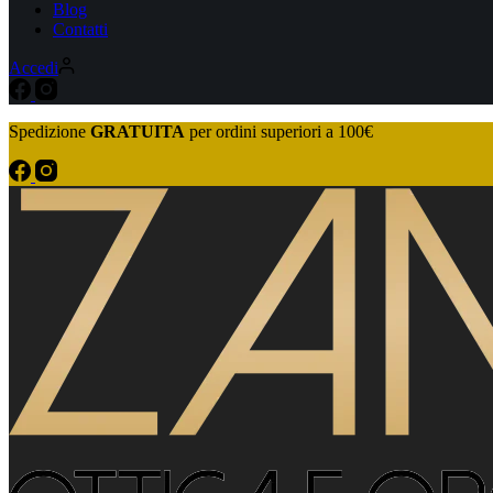
Blog
Contatti
Accedi
Spedizione
GRATUITA
per ordini superiori a 100€