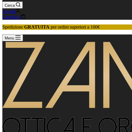
Cerca
Accedi
Carrello
0
Spedizione
GRATUITA
per ordini superiori a 100€
Menu