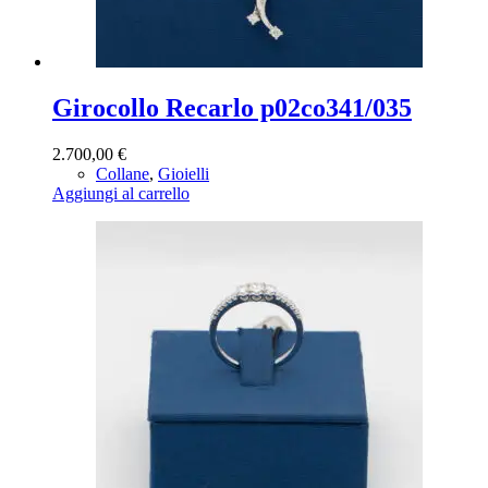
Girocollo Recarlo p02co341/035
2.700,00
€
Collane
,
Gioielli
Aggiungi al carrello