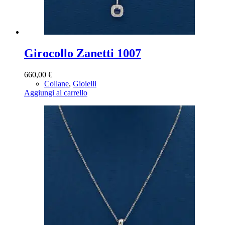
Girocollo Zanetti 1007
660,00
€
Collane
,
Gioielli
Aggiungi al carrello