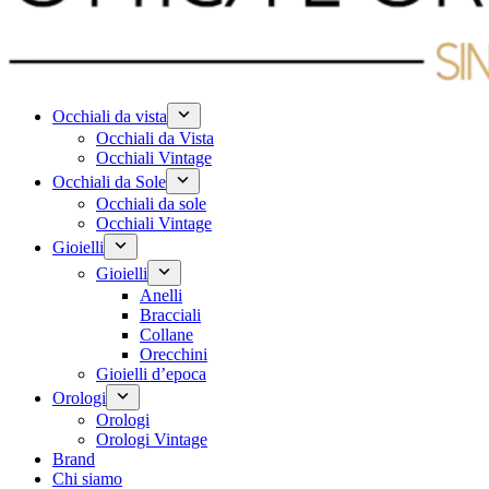
Occhiali da vista
Occhiali da Vista
Occhiali Vintage
Occhiali da Sole
Occhiali da sole
Occhiali Vintage
Gioielli
Gioielli
Anelli
Bracciali
Collane
Orecchini
Gioielli d’epoca
Orologi
Orologi
Orologi Vintage
Brand
Chi siamo