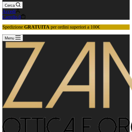
Cerca
Accedi
Carrello
0
Spedizione
GRATUITA
per ordini superiori a 100€
Menu