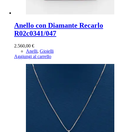
Anello con Diamante Recarlo
R02c0341/047
2.560,00
€
Anelli
,
Gioielli
Aggiungi al carrello