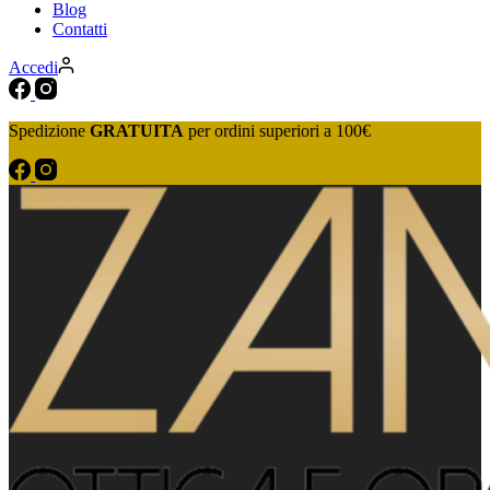
Blog
Contatti
Accedi
Spedizione
GRATUITA
per ordini superiori a 100€