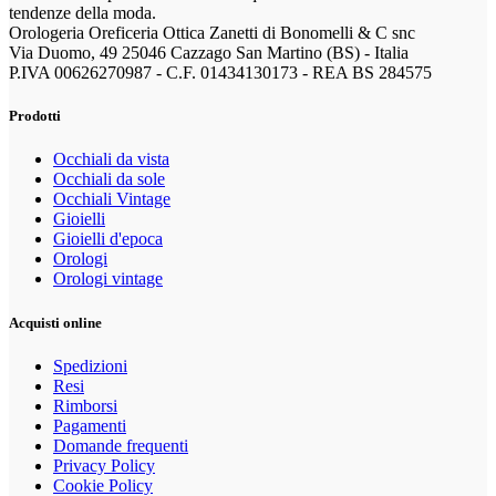
tendenze della moda.
Orologeria Oreficeria Ottica Zanetti di Bonomelli & C snc
Via Duomo, 49 25046 Cazzago San Martino (BS) - Italia
P.IVA 00626270987 - C.F. 01434130173 - REA BS 284575
Prodotti
Occhiali da vista
Occhiali da sole
Occhiali Vintage
Gioielli
Gioielli d'epoca
Orologi
Orologi vintage
Acquisti online
Spedizioni
Resi
Rimborsi
Pagamenti
Domande frequenti
Privacy Policy
Cookie Policy