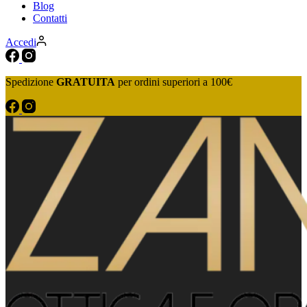
Blog
Contatti
Accedi
Spedizione
GRATUITA
per ordini superiori a 100€