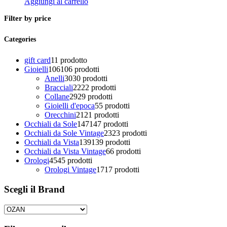
Aggiungi al carrello
Filter by price
Categories
gift card
1
1 prodotto
Gioielli
106
106 prodotti
Anelli
30
30 prodotti
Bracciali
22
22 prodotti
Collane
29
29 prodotti
Gioielli d'epoca
5
5 prodotti
Orecchini
21
21 prodotti
Occhiali da Sole
147
147 prodotti
Occhiali da Sole Vintage
23
23 prodotti
Occhiali da Vista
139
139 prodotti
Occhiali da Vista Vintage
6
6 prodotti
Orologi
45
45 prodotti
Orologi Vintage
17
17 prodotti
Scegli il Brand