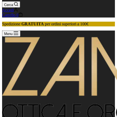
Cerca
Accedi
Carrello
0
Spedizione
GRATUITA
per ordini superiori a 100€
Menu