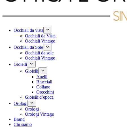
Occhiali da vista
Occhiali da Vista
Occhiali Vintage
Occhiali da Sole
Occhiali da sole
Occhiali Vintage
Gioielli
Gioielli
Anelli
Bracciali
Collane
Orecchini
Gioielli d’epoca
Orologi
Orologi
Orologi Vintage
Brand
Chi siamo