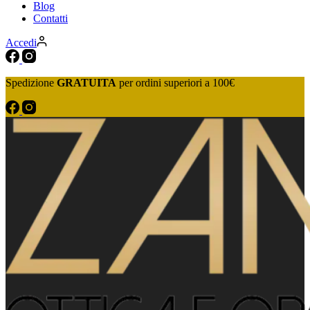
Blog
Contatti
Accedi
Spedizione
GRATUITA
per ordini superiori a 100€