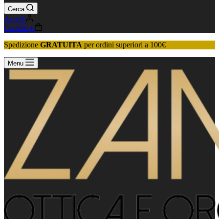
Cerca
Accedi
Carrello
0
Spedizione
GRATUITA
per ordini superiori a 100€
Menu