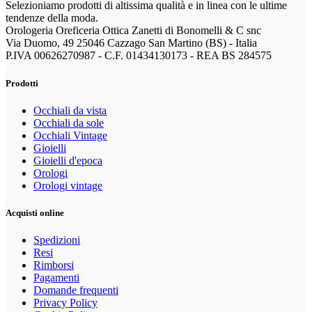
Selezioniamo prodotti di altissima qualità e in linea con le ultime
tendenze della moda.
Orologeria Oreficeria Ottica Zanetti di Bonomelli & C snc
Via Duomo, 49 25046 Cazzago San Martino (BS) - Italia
P.IVA 00626270987 - C.F. 01434130173 - REA BS 284575
Prodotti
Occhiali da vista
Occhiali da sole
Occhiali Vintage
Gioielli
Gioielli d'epoca
Orologi
Orologi vintage
Acquisti online
Spedizioni
Resi
Rimborsi
Pagamenti
Domande frequenti
Privacy Policy