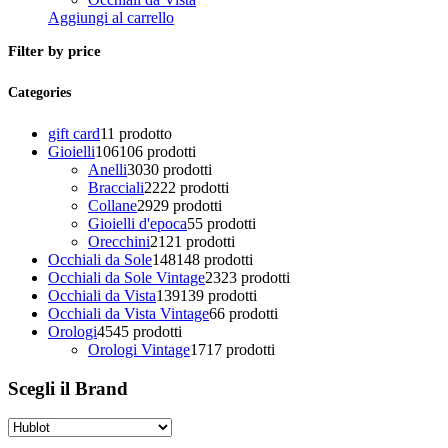
Aggiungi al carrello
Filter by price
Categories
gift card
1
1 prodotto
Gioielli
106
106 prodotti
Anelli
30
30 prodotti
Bracciali
22
22 prodotti
Collane
29
29 prodotti
Gioielli d'epoca
5
5 prodotti
Orecchini
21
21 prodotti
Occhiali da Sole
148
148 prodotti
Occhiali da Sole Vintage
23
23 prodotti
Occhiali da Vista
139
139 prodotti
Occhiali da Vista Vintage
6
6 prodotti
Orologi
45
45 prodotti
Orologi Vintage
17
17 prodotti
Scegli il Brand