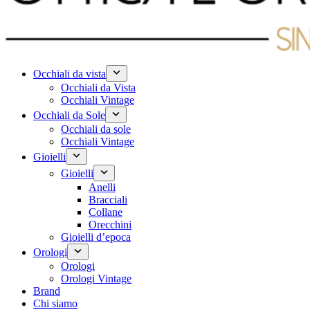
Occhiali da vista
Occhiali da Vista
Occhiali Vintage
Occhiali da Sole
Occhiali da sole
Occhiali Vintage
Gioielli
Gioielli
Anelli
Bracciali
Collane
Orecchini
Gioielli d’epoca
Orologi
Orologi
Orologi Vintage
Brand
Chi siamo